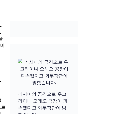
는
민
습
 비
니
켜
논
러시아의 공격으로 우크
료
라이나 오레오 공장이 파
트로
손됐다고 외무장관이 밝