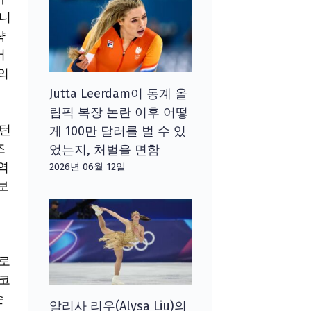
습니
략
서
의
Jutta Leerdam이 동계 올
림픽 복장 논란 이후 어떻
싱턴
게 100만 달러를 벌 수 있
조
었는지, 처벌을 면함
역
2026년 06월 12일
보
지
제로
 코
순
알리사 리우(Alysa Liu)의