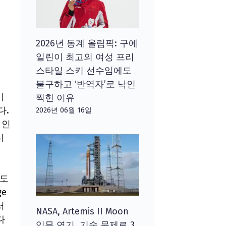
2026년 동계 올림픽: 구에
일린이 최고의 여성 프리
스타일 스키 선수임에도
불구하고 ‘반역자’로 낙인
미
찍힌 이유
다.
2026년 06월 16일
 인
니
인도
e
서
NASA, Artemis II Moon
다
임무 연기, 기술 문제로 3