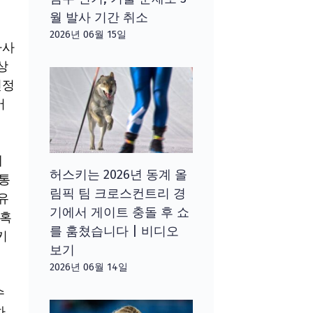
월 발사 기간 취소
2026년 06월 15일
카사
상
인정
어
에
허스키는 2026년 동계 올
제통
림픽 팀 크로스컨트리 경
유
기에서 게이트 충돌 후 쇼
당혹
를 훔쳤습니다 | 비디오
키
보기
2026년 06월 14일
수
하