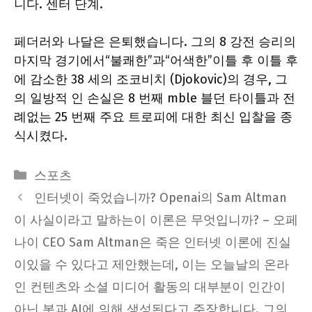
니다.
센터
단계.
페더러와 나달은 은퇴했습니다. 그의 8 강전 승리의
마지막 경기에서“불쾌한”과“어색한”이틀 후 이틀 후
에 감소한 38 세의 조코비치 (Djokovic)의 경우, 그
의 일방적 인 손실은 8 번째 mble 블던 타이틀과 전
례없는 25 번째 주요 트로피에 대한 최신 입찰을 종
식시켰다.
Categories
스포츠
인터넷이 죽었습니까? Openai의 Sam Altman
이 사실이라고 말하는이 이론은 무엇입니까? – 오페
나이 CEO Sam Altman은 죽은 인터넷 이론에 진실
이있을 수 있다고 제안했는데, 이는 오늘날의 온라
인 컨텐츠와 소셜 미디어 활동의 대부분이 인간이
아닌 봇과 AI에 의해 생성된다고 주장합니다. 그의