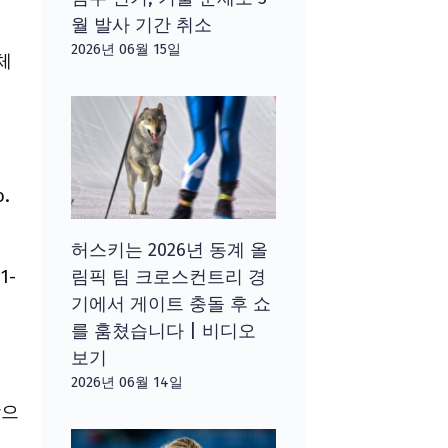
월 발사 기간 취소
2026년 06월 15일
란체
.
허스키는 2026년 동계 올
1-
림픽 팀 크로스컨트리 경
기에서 게이트 충돌 후 쇼
를 훔쳤습니다 | 비디오
보기
2026년 06월 14일
합으