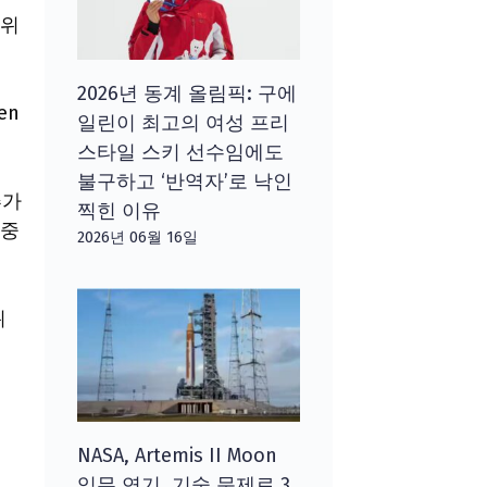
 위
2026년 동계 올림픽: 구에
en
일린이 최고의 여성 프리
스타일 스키 선수임에도
불구하고 ‘반역자’로 낙인
추가
찍힌 이유
집중
2026년 06월 16일
위
NASA, Artemis II Moon
임무 연기, 기술 문제로 3